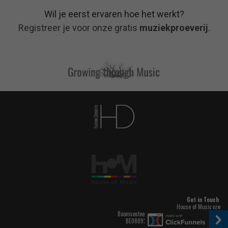
Wil je eerst ervaren hoe het werkt?
Registreer je voor onze gratis
muziekproeverij
.
Get in Touch
House of Music vzw
Boomsesteenweg 325, 2020 Antwerpen, België
BE0809284361
info@house-of-music.be