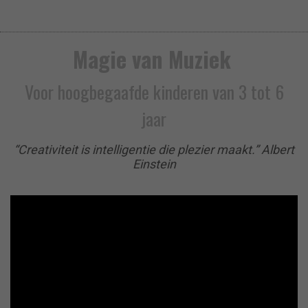
Magie van Muziek
Voor hoogbegaafde kinderen van 3 tot 6
jaar
“Creativiteit is intelligentie die plezier maakt.” Albert
Einstein